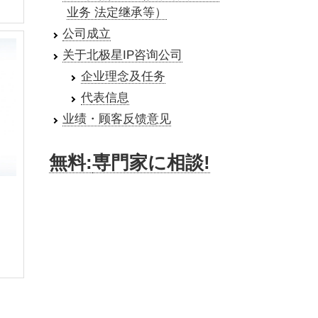
业务 法定继承等）
公司成立
关于北极星IP咨询公司
企业理念及任务
代表信息
业绩・顾客反馈意见
無料:
専門家に相談!