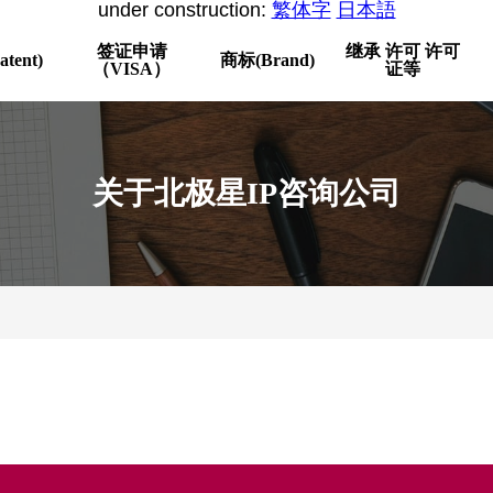
under construction:
繁体字
日本語
签证申请
继承 许可 许可
tent)
商标(Brand)
（VISA）
证等
关于北极星IP咨询公司