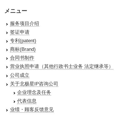
メニュー
服务项目介绍
签证申请
专利(patent)
商标(Brand)
合同书制作
营业执照申请（其他行政书士业务 法定继承等）
公司成立
关于北极星IP咨询公司
企业理念及任务
代表信息
业绩・顾客反馈意见