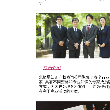
す。
成员介绍
北极星知识产权咨询公司聚集了各个行业
家 具有不同资格和专业知识的专家成员
方式，为客户处理各种案件， 并为他们
有利于商业活动的方案。