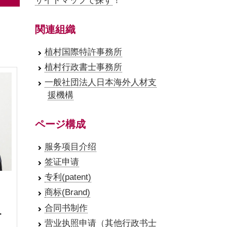
サイトマップで探す
！
関連組織
植村国際特許事務所
植村行政書士事務所
一般社団法人日本海外人材支
援機構
ページ構成
服务项目介绍
签证申请
专利(patent)
商标(Brand)
合同书制作
・
营业执照申请（其他行政书士