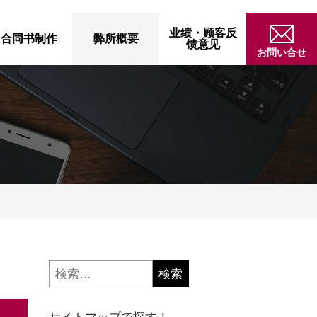
业绩・顾客反
合同书制作
弊所概要
馈意见
お問い合せ
検
索: